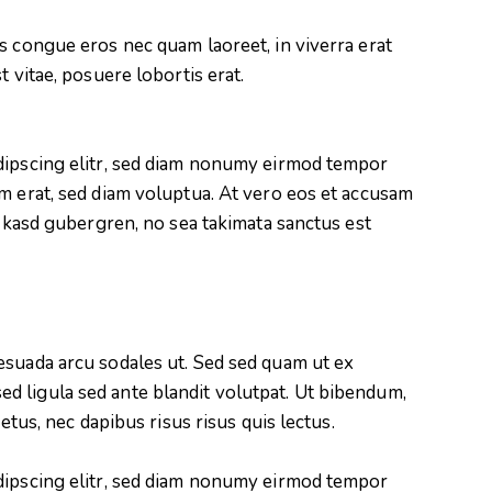
s congue eros nec quam laoreet, in viverra erat
t vitae, posuere lobortis erat.
dipscing elitr, sed diam nonumy eirmod tempor
m erat, sed diam voluptua. At vero eos et accusam
a kasd gubergren, no sea takimata sanctus est
esuada arcu sodales ut. Sed sed quam ut ex
 ligula sed ante blandit volutpat. Ut bibendum,
metus, nec dapibus risus risus quis lectus.
dipscing elitr, sed diam nonumy eirmod tempor