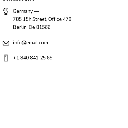
Germany —
785 15h Street, Office 478
Berlin, De 81566
info@email.com
+1 840 841 25 69