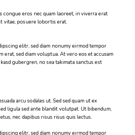
s congue eros nec quam laoreet, in viverra erat
t vitae, posuere lobortis erat.
dipscing elitr, sed diam nonumy eirmod tempor
m erat, sed diam voluptua. At vero eos et accusam
a kasd gubergren, no sea takimata sanctus est
esuada arcu sodales ut. Sed sed quam ut ex
 ligula sed ante blandit volutpat. Ut bibendum,
metus, nec dapibus risus risus quis lectus.
dipscing elitr, sed diam nonumy eirmod tempor