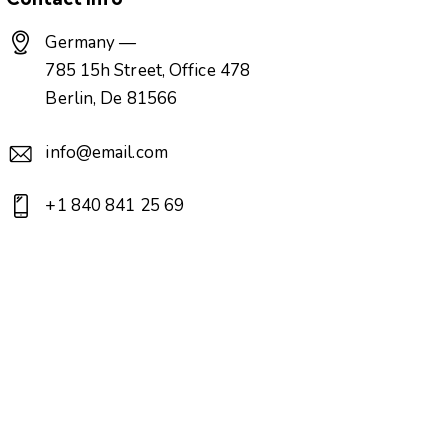
Germany —
785 15h Street, Office 478
Berlin, De 81566
info@email.com
+1 840 841 25 69